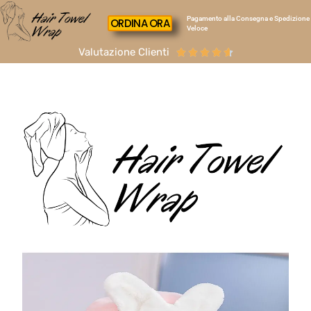
Pagamento alla Consegna e Spedizione
ORDINA ORA
Veloce
Valutazione Clienti




