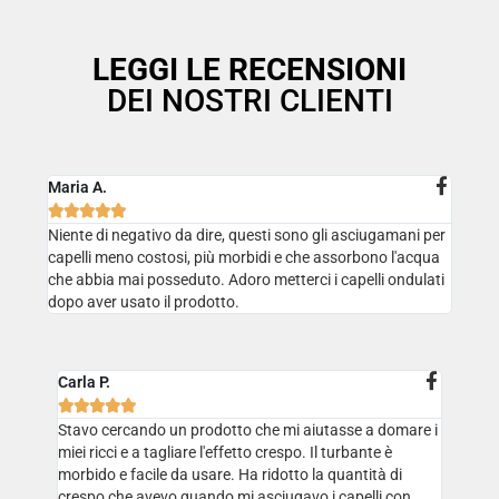
LEGGI LE RECENSIONI
DEI NOSTRI CLIENTI
Maria A.





Niente di negativo da dire, questi sono gli asciugamani per
capelli meno costosi, più morbidi e che assorbono l'acqua
che abbia mai posseduto. Adoro metterci i capelli ondulati
dopo aver usato il prodotto.
Carla P.





Stavo cercando un prodotto che mi aiutasse a domare i
miei ricci e a tagliare l'effetto crespo. Il turbante è
morbido e facile da usare. Ha ridotto la quantità di
crespo che avevo quando mi asciugavo i capelli con