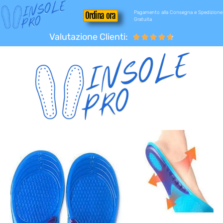
Pagamento alla Consegna e Spedizione
Ordina ora
Gratuita
Valutazione Clienti:




