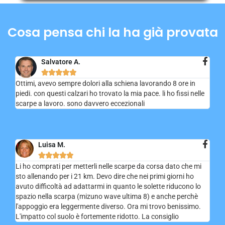
Cosa pensa chi la ha già provata
Salvatore A.





Ottimi, avevo sempre dolori alla schiena lavorando 8 ore in
piedi. con questi calzari ho trovato la mia pace. li ho fissi nelle
scarpe a lavoro. sono davvero eccezionali
Luisa M.





Li ho comprati per metterli nelle scarpe da corsa dato che mi
sto allenando per i 21 km. Devo dire che nei primi giorni ho
avuto difficoltà ad adattarmi in quanto le solette riducono lo
spazio nella scarpa (mizuno wave ultima 8) e anche perchè
l'appoggio era leggermente diverso. Ora mi trovo benissimo.
L'impatto col suolo è fortemente ridotto. La consiglio