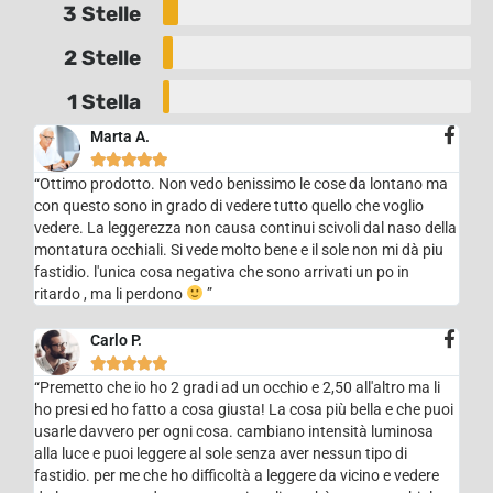
3 Stelle
2 Stelle
1 Stella
Marta A.





“Ottimo prodotto. Non vedo benissimo le cose da lontano ma
con questo sono in grado di vedere tutto quello che voglio
vedere. La leggerezza non causa continui scivoli dal naso della
montatura occhiali. Si vede molto bene e il sole non mi dà piu
fastidio. l'unica cosa negativa che sono arrivati un po in
ritardo , ma li perdono
”
Carlo P.





“Premetto che io ho 2 gradi ad un occhio e 2,50 all'altro ma li
ho presi ed ho fatto a cosa giusta! La cosa più bella e che puoi
usarle davvero per ogni cosa. cambiano intensità luminosa
alla luce e puoi leggere al sole senza aver nessun tipo di
fastidio. per me che ho difficoltà a leggere da vicino e vedere